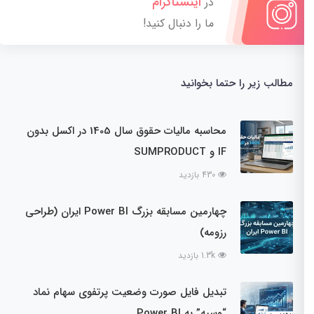
اینستاگرام
در
ما را دنبال کنید!
مطالب زیر را حتما بخوانید
محاسبه مالیات حقوق سال 1405 در اکسل بدون
IF و SUMPRODUCT
430 بازدید
چهارمین مسابقه بزرگ Power BI ایران (طراحی
رزومه)
1.3k بازدید
تبدیل فایل صورت وضعیت پرتفوی سهام نماد
“وسپه” به Power BI