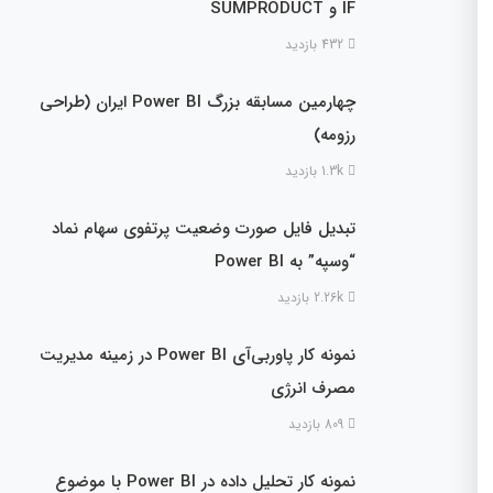
IF و SUMPRODUCT
432 بازدید
چهارمین مسابقه بزرگ Power BI ایران (طراحی
رزومه)
1.3k بازدید
تبدیل فایل صورت وضعیت پرتفوی سهام نماد
“وسپه” به Power BI
2.26k بازدید
نمونه کار پاوربی‌آی Power BI در زمینه مدیریت
مصرف انرژی
809 بازدید
نمونه کار تحلیل داده در Power BI با موضوع