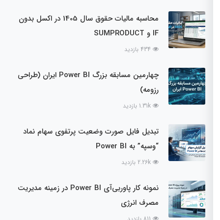
محاسبه مالیات حقوق سال 1405 در اکسل بدون
IF و SUMPRODUCT
434 بازدید
چهارمین مسابقه بزرگ Power BI ایران (طراحی
رزومه)
1.31k بازدید
تبدیل فایل صورت وضعیت پرتفوی سهام نماد
“وسپه” به Power BI
2.26k بازدید
نمونه کار پاوربی‌آی Power BI در زمینه مدیریت
مصرف انرژی
811 بازدید