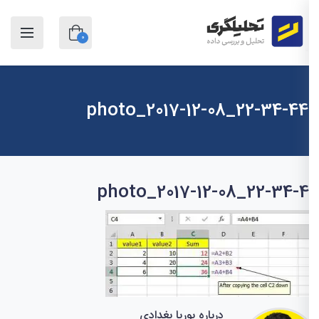
0
photo_2017-12-08_22-34-44
photo_2017-12-08_22-34-
درباره پوریا بغدادی