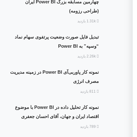
چهارمین مسابقه بزرگ Power BI ایران
(طراحی رزومه)
1.31k بازدید
تبدیل فایل صورت وضعیت پرتفوی سهام نماد
“وسپه” به Power BI
2.26k بازدید
نمونه کار پاوربی‌آی Power BI در زمینه مدیریت
مصرف انرژی
811 بازدید
نمونه کار تحلیل داده در Power BI با موضوع
اقتصاد ایران و جهان، آقای احسان جعفری
789 بازدید