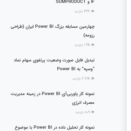
IF و SUMPRODUCT
432 بازدید
چهارمین مسابقه بزرگ Power BI ایران (طراحی
رزومه)
1.3k بازدید
تبدیل فایل صورت وضعیت پرتفوی سهام نماد
“وسپه” به Power BI
2.26k بازدید
نمونه کار پاوربی‌آی Power BI در زمینه مدیریت
مصرف انرژی
809 بازدید
نمونه کار تحلیل داده در Power BI با موضوع