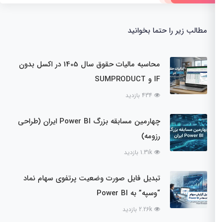
مطالب زیر را حتما بخوانید
محاسبه مالیات حقوق سال 1405 در اکسل بدون
IF و SUMPRODUCT
434 بازدید
چهارمین مسابقه بزرگ Power BI ایران (طراحی
رزومه)
1.31k بازدید
تبدیل فایل صورت وضعیت پرتفوی سهام نماد
“وسپه” به Power BI
2.26k بازدید