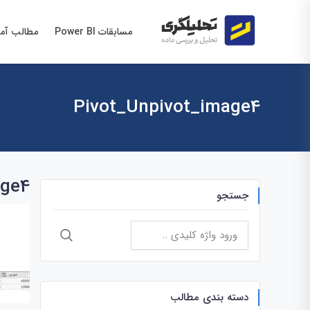
مسابقات Power BI
مطالب آم
Pivot_Unpivot_image4
age4
جستجو
جستجو
برای:
دسته بندی مطالب