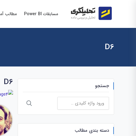
مسابقات Power BI
مطالب آم
D6
D6
جستجو
جستجو
برای:
دسته بندی مطالب