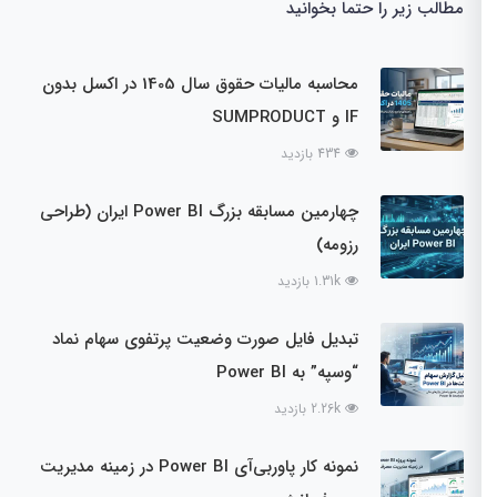
مطالب زیر را حتما بخوانید
محاسبه مالیات حقوق سال 1405 در اکسل بدون
IF و SUMPRODUCT
434 بازدید
چهارمین مسابقه بزرگ Power BI ایران (طراحی
رزومه)
1.31k بازدید
تبدیل فایل صورت وضعیت پرتفوی سهام نماد
“وسپه” به Power BI
2.26k بازدید
نمونه کار پاوربی‌آی Power BI در زمینه مدیریت