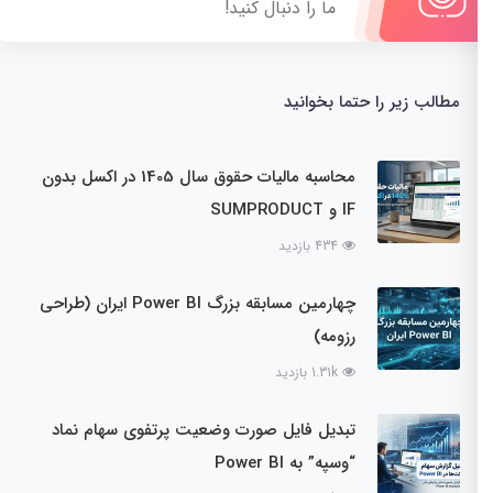
ما را دنبال کنید!
مطالب زیر را حتما بخوانید
محاسبه مالیات حقوق سال 1405 در اکسل بدون
IF و SUMPRODUCT
434 بازدید
چهارمین مسابقه بزرگ Power BI ایران (طراحی
رزومه)
1.31k بازدید
تبدیل فایل صورت وضعیت پرتفوی سهام نماد
“وسپه” به Power BI