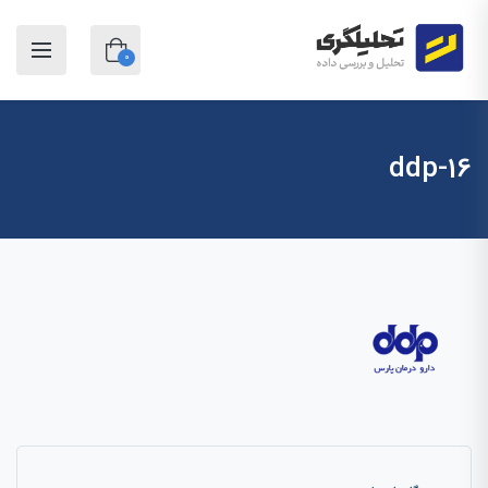
0
16-ddp