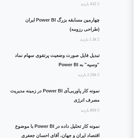
432 بازدید
چهارمین مسابقه بزرگ Power BI ایران
(طراحی رزومه)
1.3k بازدید
تبدیل فایل صورت وضعیت پرتفوی سهام نماد
“وسپه” به Power BI
2.26k بازدید
نمونه کار پاوربی‌آی Power BI در زمینه مدیریت
مصرف انرژی
809 بازدید
نمونه کار تحلیل داده در Power BI با موضوع
اقتصاد ایران و جهان، آقای احسان جعفری