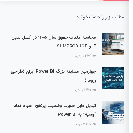
مطالب زیر را حتما بخوانید
محاسبه مالیات حقوق سال 1405 در اکسل بدون
IF و SUMPRODUCT
434 بازدید
چهارمین مسابقه بزرگ Power BI ایران (طراحی
رزومه)
1.31k بازدید
تبدیل فایل صورت وضعیت پرتفوی سهام نماد
“وسپه” به Power BI
2.26k بازدید