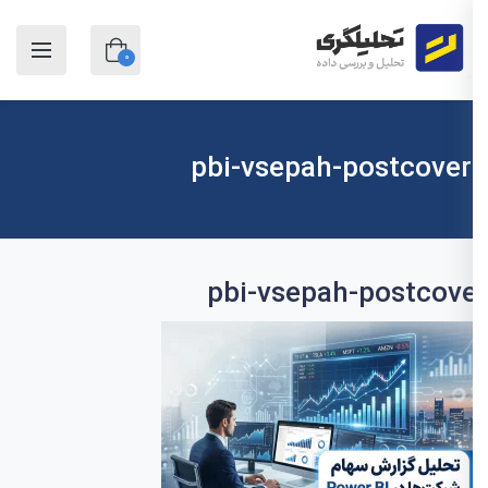
0
pbi-vsepah-postcover
pbi-vsepah-postcov