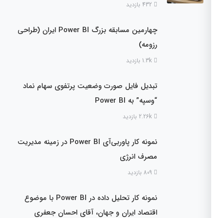
432 بازدید
چهارمین مسابقه بزرگ Power BI ایران (طراحی
رزومه)
1.3k بازدید
تبدیل فایل صورت وضعیت پرتفوی سهام نماد
“وسپه” به Power BI
2.26k بازدید
نمونه کار پاوربی‌آی Power BI در زمینه مدیریت
مصرف انرژی
809 بازدید
نمونه کار تحلیل داده در Power BI با موضوع
اقتصاد ایران و جهان، آقای احسان جعفری