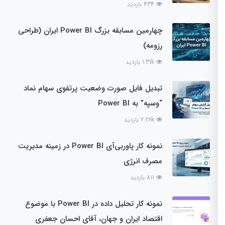
434 بازدید
چهارمین مسابقه بزرگ Power BI ایران (طراحی
رزومه)
1.31k بازدید
تبدیل فایل صورت وضعیت پرتفوی سهام نماد
“وسپه” به Power BI
2.26k بازدید
نمونه کار پاوربی‌آی Power BI در زمینه مدیریت
مصرف انرژی
811 بازدید
نمونه کار تحلیل داده در Power BI با موضوع
اقتصاد ایران و جهان، آقای احسان جعفری