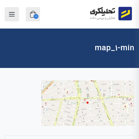
0
map_1-min