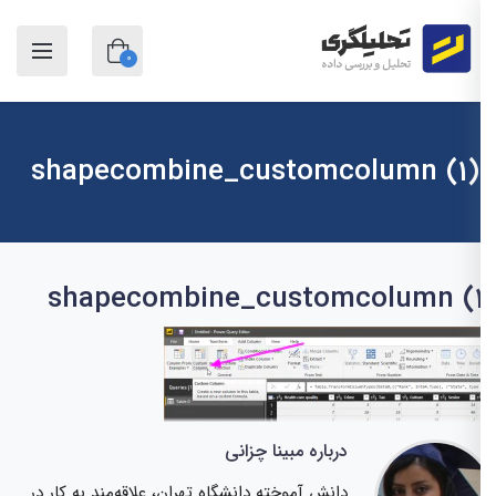
0
shapecombine_customcolumn (1)
shapecombine_customcolumn (
درباره مبینا چزانی
دانش آموخته دانشگاه تهران، علاقه‌مند به کار در