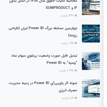
محاسبه مالیات حقوق سال 1405 در اکسل بدون
IF و SUMPRODUCT
432 بازدید
چهارمین مسابقه بزرگ Power BI ایران (طراحی
رزومه)
1.3k بازدید
تبدیل فایل صورت وضعیت پرتفوی سهام نماد
“وسپه” به Power BI
2.26k بازدید
نمونه کار پاوربی‌آی Power BI در زمینه مدیریت
مصرف انرژی
809 بازدید