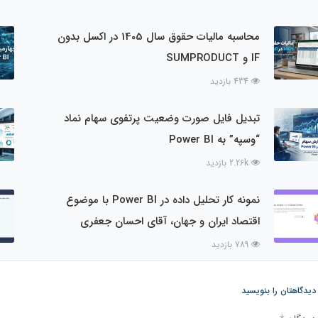
محاسبه مالیات حقوق سال 1405 در اکسل بدون
IF و SUMPRODUCT
434 بازدید
تبدیل فایل صورت وضعیت پرتفوی سهام نماد
“وسپه” به Power BI
2.26k بازدید
نمونه کار تحلیل داده در Power BI با موضوع
اقتصاد ایران و جهان، آقای احسان جعفری
789 بازدید
دیدگاهتان را بنویسید