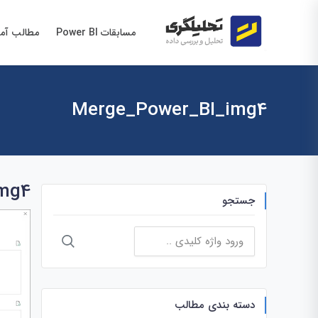
مسابقات Power BI
مطالب آم
Merge_Power_BI_img4
mg4
جستجو
جستجو
برای:
دسته بندی مطالب