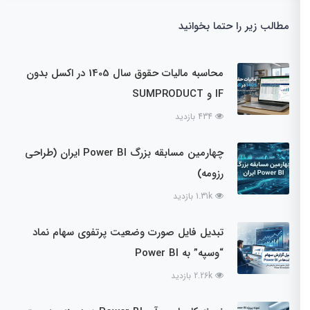
مطالب زیر را حتما بخوانید
محاسبه مالیات حقوق سال 1405 در اکسل بدون
IF و SUMPRODUCT
434 بازدید
چهارمین مسابقه بزرگ Power BI ایران (طراحی
رزومه)
1.31k بازدید
تبدیل فایل صورت وضعیت پرتفوی سهام نماد
“وسپه” به Power BI
2.26k بازدید