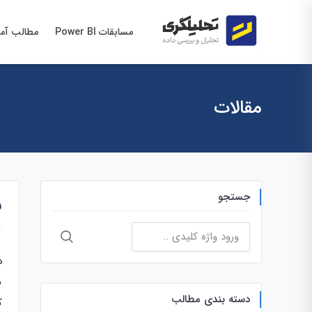
مسابقات Power BI
مطالب آم
مقالات
جستجو
ن
جستجو
برای:
د
س
دسته بندی مطالب