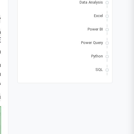
Data Analysis
Excel
3
Power BI
H1: حداق
E
Power Query
ا
Python
ا
SQL
ن
k