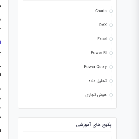
و
Charts
DAX
ج
Excel
ا
VA
Power BI
Power Query
ا
تحلیل داده
هوش تجاری
م
ف
ن
پکیج های آموزشی
از