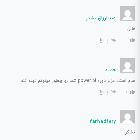
عبدالرزاق بشتر
عالی
پاسخ
0
حمید
سام استاد عزیز دوره power bi شما رو چطور میتونم تهیه کنم
پاسخ
0
farhadfery
تشکر