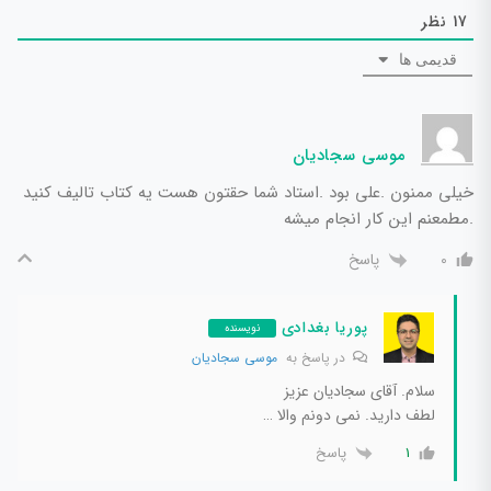
17
نظر
قدیمی ها
موسی سجادیان
خیلی ممنون .علی بود .استاد شما حقتون هست یه کتاب تالیف کنید
.مطمعنم این کار انجام میشه
پاسخ
0
پوریا بغدادی
نویسنده
در پاسخ به
موسی سجادیان
سلام. آقای سجادیان عزیز
لطف دارید. نمی دونم والا …
پاسخ
1