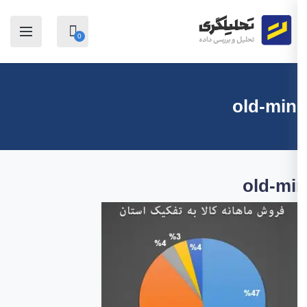
0
old-min
old-m