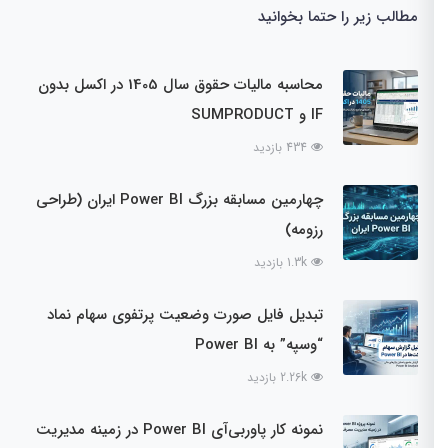
مطالب زیر را حتما بخوانید
محاسبه مالیات حقوق سال 1405 در اکسل بدون
IF و SUMPRODUCT
434 بازدید
چهارمین مسابقه بزرگ Power BI ایران (طراحی
رزومه)
1.3k بازدید
تبدیل فایل صورت وضعیت پرتفوی سهام نماد
“وسپه” به Power BI
2.26k بازدید
نمونه کار پاوربی‌آی Power BI در زمینه مدیریت